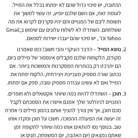
הכתובת, יש סיכוי גדול שהם לא יפתחו בכלל את המייל.
לעומת זאת, אם השם שלכם יופיע, זה עשוי למשוך את
תשומת ליבם של המנויים והם יהיו סקרנים לקרוא את מה
ששלחתם. השתדלו לא לשלוח עלונים עם שימוש בGmail,
Yahoo וכו' , יש סיכוי שהם יעברו ישירות לספאם.
נושא המייל
– הדבר העיקרי והכי חשוב! כמו שאמרנו
מקודם, הלקוחות שלכם מקבלים אינספור של מיילים ביום,
הם יתרכזו רק בכותרות המסקרנות והמושכות ביותר. אם
נכתוב שורה מספיק מעניינת ויצירתית, הלקוח יפתח את
המייל ואם לא עשינו עבודה מספיק טובה, ספק אם יפתחו.
תוכן
– השתדלו להיות כמה שיותר אקטואלים ולא חופרים.
המנויים לניוזלטר שלך אמנם אישרו את הסמכתם לקבל
מכם תוכן, אך אין צורך להציף אותם בהמון מיילים כי אחרת
זה יעשה את הפעולה ההפוכה.
חשבו על תוכן ומקדו אותו
טוב. בנוסף נסו להתאים אותו כמה שיותר לתקופת זמן
שאתם נמצאים (יום האהבה, יום המשפחה, חגים או