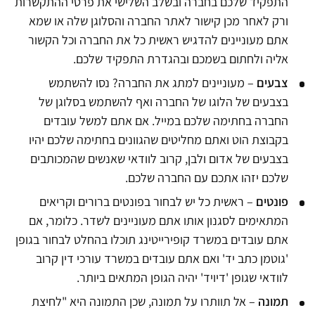
התפקיד שלכם בחברה ובשלב השלישי את פרטי ההתקשרות
ורק לאחר מכן קישור לאתר החברה והסלוגן שלה או שמא
אתם מעוניינים להדגיש ראשית כל את החברה וכל הקשור
אליה ולחתום בשמכם ובהגדרת התפקיד שלכם.
צבעים
– מעוניינים למתג את החברה? נסו להשתמש
בצבעים של הלוגו של החברה ואף להשתמש בסלוגן של
החברה בחתימה שלכם במייל. אם אתם למשל עובדים
בקבוצת הוט ואתם מחליטים שהגוונים בחתימה שלכם יהיו
בצבעים של אדום ולבן, קרוב לוודאי שאנשים שהמכותבים
שלכם יזהו אתכם עם החברה שלכם.
פונטים
– ראשית כל יש לבחור בפונטים ברורים וקריאים
המתאימים לסגנון אותו אתם מעוניינים לשדר. כלומר, אם
אתם עובדים במשרד קופירייטינג תוכלו בהחלט לבחור בגופן
'גוטמן כתב יד' ואם אתם עובדים במשרד עורכי דין קרוב
לוודאי שגופן 'דיויד' יהיה הגופן המתאים ביותר.
תמונה
– אל תוותרו על תמונה, שכן התמונה היא "לחיצת